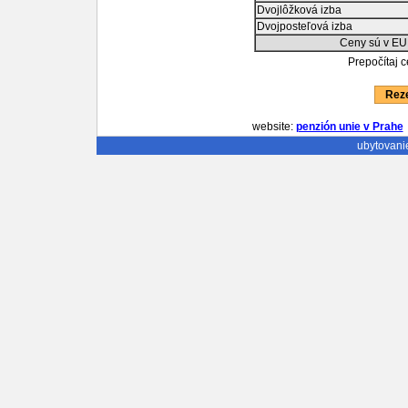
Dvojlôžková izba
Dvojposteľová izba
Ceny sú v EU
Prepočítaj 
Reze
website:
penzión unie v Prahe
ubytovani