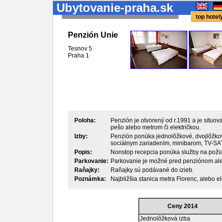
Ubytovanie-praha.sk
top hote
Penzión Unie
Tesnov 5
Praha
1
Poloha:
Penzión je otvorený od r.1991 a je situov
pešo alebo metrom či električkou.
Izby:
Penzión ponúka jednolôžkové, dvojlôžkov
sociálnym zariadením, minibarom, TV-SAT
Popis:
Nonstop recepcia ponúka služby na požiad
Parkovanie:
Parkovanie je možné pred penziónom ale
Raňajky:
Raňajky sú podávané do izieb.
Poznámka:
Najbližšia stanica metra Florenc, alebo ele
Ceny 2014
Jednolôžková izba