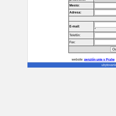
Mesto:
Adresa:
E-mail:
*
Telefón:
Fax:
website:
penzión unie v Prahe
ubytovani