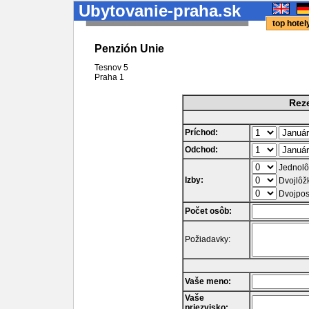
Ubytovanie-praha.sk
top hote
Penzión Unie
Tesnov 5
Praha
1
Reze
Príchod:
Odchod:
Jednolô
Izby:
Dvojlôž
Dvojpos
Počet osôb:
Požiadavky:
Vaše meno:
Vaše
priezvisko: