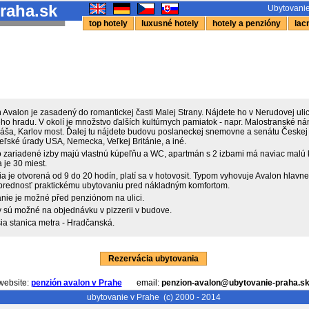
raha.sk
Ubytovanie
top hotely
luxusné hotely
hotely a penzióny
lacn
 Avalon je zasadený do romantickej časti Malej Strany. Nájdete ho v Nerudovej uli
ho hradu. V okolí je množstvo ďalších kultúrnych pamiatok - napr. Malostranské ná
láša, Karlov most. Ďalej tu nájdete budovu poslaneckej snemovne a senátu Českej 
teľské úrady USA, Nemecka, Veľkej Británie, a iné.
 zariadené izby majú vlastnú kúpeľňu a WC, apartmán s 2 izbami má naviac malú
 je 30 miest.
 je otvorená od 9 do 20 hodín, platí sa v hotovosit. Typom vyhovuje Avalon hlavne 
prednosť praktickému ubytovaniu pred nákladným komfortom.
nie je možné před penziónom na ulici.
 sú možné na objednávku v pizzerii v budove.
šia stanica metra - Hradčanská.
Rezervácia ubytovania
website:
penzión avalon v Prahe
email:
penzion-avalon@ubytovanie-praha.s
ubytovanie v Prahe
(c) 2000 - 2014