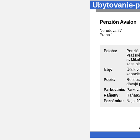
Ubytovanie-p
Penzión Avalon
Nerudova 27
Praha
1
Poloha:
Penzión
Pražské
sv.Miku
zastupi
Izby:
Účelovo
kapacita
Popis:
Recepcia
dávajú 
Parkovanie:
Parkova
Raňajky:
Raňajky
Poznámka:
Najbliž