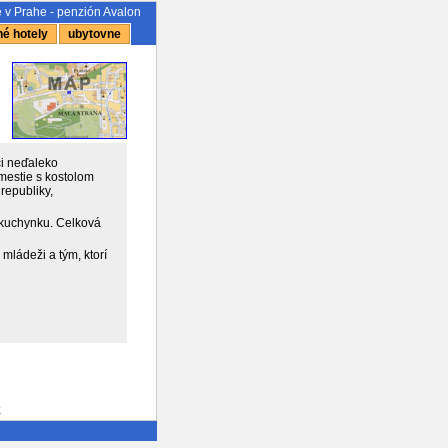
 v Prahe - penzión Avalon
é hotely
ubytovne
ci neďaleko
mestie s kostolom
republiky,
 kuchynku. Celková
mládeži a tým, ktorí
k