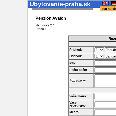
Ubytovanie-praha.sk
top hote
Penzión Avalon
Nerudova 27
Praha
1
Reze
Príchod:
Odchod:
Izby:
Počet osôb:
Požiadavky:
Vaše meno:
Vaše
priezvisko:
Mesto: