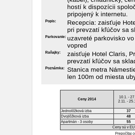
hostí k dispozícii spol
pripojený k internetu.
Popis:
Recepcia: zaisťuje Hote
pri prevzatí kľúčov sa
Parkovanie:
uzavreté parkovisko vo 
vopred
Raňajky:
zaisťuje Hotel Claris, P
prevzatí kľúčov sa skl
Poznámka:
Stanica metra Námestie 
len 100m od miesta uby
10.1. - 27
Ceny 2014
2.11. - 25.
Jednolôžková izba
37
Dvojlôžková izba
48
Apartmán - 3 osoby
55
Ceny sú v EU
Prepočítaj 