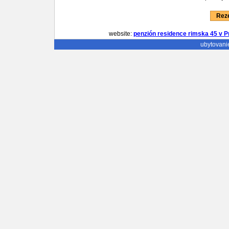
Reze
website:
penzión residence rimska 45 v P
ubytovani