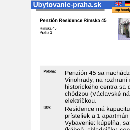
Ubytovanie-praha.sk
top hote
Penzión Residence Rimska 45
Rimska 45
Praha
2
Poloha:
Penzión 45 sa nachádza
Vinohrady, na rozhraní 
historického centra sa
chôdzou (Václavské nám
električkou.
Izby:
Residence má kapacitu
prísteliek a 1 apartmá
Vybavenie: kúpelňa, sate
(kábel), chladničky, cen