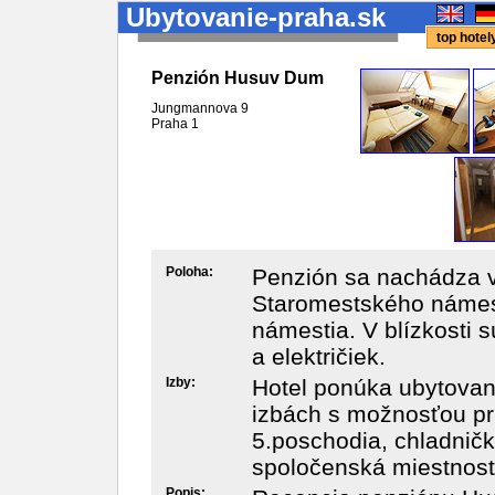
Ubytovanie-praha.sk
top hote
Penzión Husuv Dum
Jungmannova 9
Praha
1
Poloha:
Penzión sa nachádza v
Staromestského námest
námestia. V blízkosti 
a električiek.
Izby:
Hotel ponúka ubytovani
izbách s možnosťou pri
5.poschodia, chladnič
spoločenská miestnosť 
Popis: