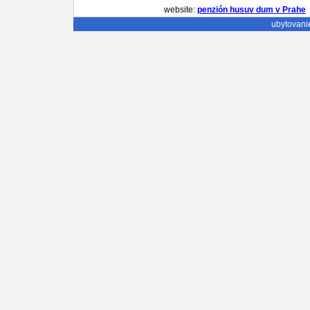
website:
penzión husuv dum v Prahe
ubytovani