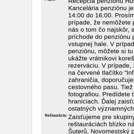
Recepcia penziónu Hus
Kancelária penziónu je
14:00 do 16:00. Prosí
prípade, že nemôžete p
nás o tom čo najskôr,
príchode do penziónu p
vstupnej hale. V prípa
penziónu, môžete si tu
ukážte vrátnikovi kore
rezerváciu. V prípade,
na červené tlačítko "In
zahraničia, doporučuj
cestovného pasu. Tiež 
fotografiou. Predídete
hraniciach. Ďalej zais
ostatných významných 
Reštaurácia:
Zaisťujeme pre skupiny
reštauráciách blízko n
Šuterů, Novomestský p