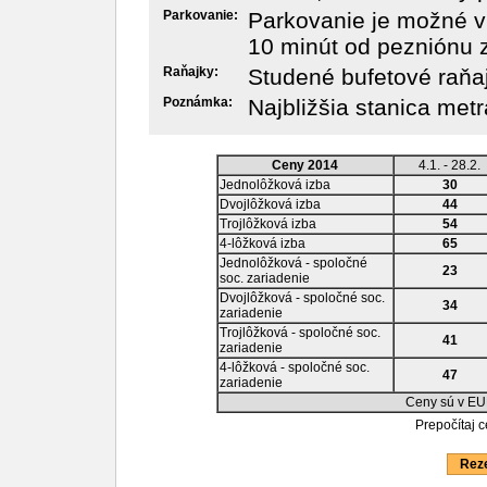
Parkovanie:
Parkovanie je možné v
10 minút od pezniónu z
Raňajky:
Studené bufetové raňaj
Poznámka:
Najbližšia stanica met
Ceny 2014
4.1. - 28.2.
Jednolôžková izba
30
Dvojlôžková izba
44
Trojlôžková izba
54
4-lôžková izba
65
Jednolôžková - spoločné
23
soc. zariadenie
Dvojlôžková - spoločné soc.
34
zariadenie
Trojlôžková - spoločné soc.
41
zariadenie
4-lôžková - spoločné soc.
47
zariadenie
Ceny sú v EU
Prepočítaj 
Reze