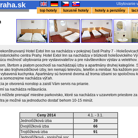
raha.sk
Ubytovanie v
top hotely
luxusné hotely
hotely a penzióny
lacn
n
ekonštruovaný Hotel Extol Inn sa nachádza v pokojnej časti Prahy 7 - Holešovicach,
historického centra Prahy. Hotel Extol Inn sa nachádza v blízkosti holešovického V
kúcu možnosť ubytovania pre vystavovateľov a pre návštevníkov výstav a veletrhov.
ťom, štvrtom a piatom poschodí sa nachádzajú izby a apartmány druhej kategórie.
 ako trojhviezdičkové izby, len nemajú televíziu, telefón a minibar. Na každom pos
e vybavená kuchynka. Apartmány sú tvorené dvoma až troma izbami so spoločnou 
 sa somozrejme nachádza výťah.
a je otvorená nonstop a zaistí Vám servis na prianie.
emí sa nachádza reštaurácia.
si môžete prenajať miestne parkovisko, ktoré sa nachádza v uzavretom priestore za
tra je možné sa jednoducho dostať behom 10-15 minút.
Ceny 2014
4.1. - 3.1.
Jednolôžková izba
39
Dvojlôžková izba
66
Trojlôžková izba
91
Jednolôžková - spoločné soc.