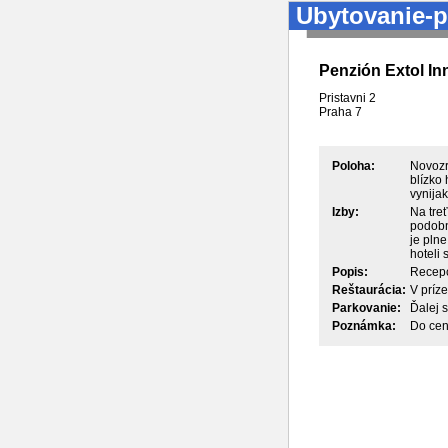
Ubytovanie-p
Penzión Extol In
Pristavni 2
Praha
7
Poloha:
Novozr
blízko 
vynija
Izby:
Na tre
podobne
je pln
hoteli
Popis:
Recepci
Reštaurácia:
V príz
Parkovanie:
Ďalej 
Poznámka:
Do cen