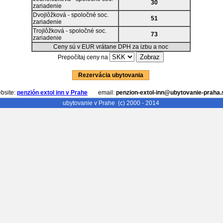
30
zariadenie
Dvojlôžková - spoločné soc.
51
zariadenie
Trojlôžková - spoločné soc.
73
zariadenie
Ceny sú v EUR vrátane DPH za izbu a noc
Prepočítaj ceny na
Rezervácia ubytovania
bsite:
penzión extol inn v Prahe
email:
penzion-extol-inn@ubytovanie-praha.
ubytovanie v Prahe
(c) 2000 - 2014