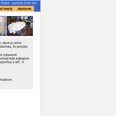
 Prahe - penzión Extol Inn
é hotely
ubytovne
 ktorá je veľmi
ýstaviska, čo ponúka
 Sú vybavené
chodí tejto kategórie
kúpeľňou a WC. V
 hotelom.