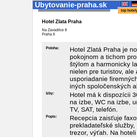
Ubytovanie-praha.sk
top hote
Hotel Zlata Praha
Na Zavadilce 8
Praha
6
Poloha:
Hotel Zlatá Praha je 
pokojnom a tichom pro
štýlom a harmonicky la
nielen pre turistov, al
usporiadanie firemných 
iných spoločenských ak
Izby:
Hotel má k dispozícii 3
na izbe, WC na izbe, 
TV, SAT, telefón.
Popis:
Recepcia zaisťuje faxo
prekladateľské služby, 
trezor, výťah. Na hote