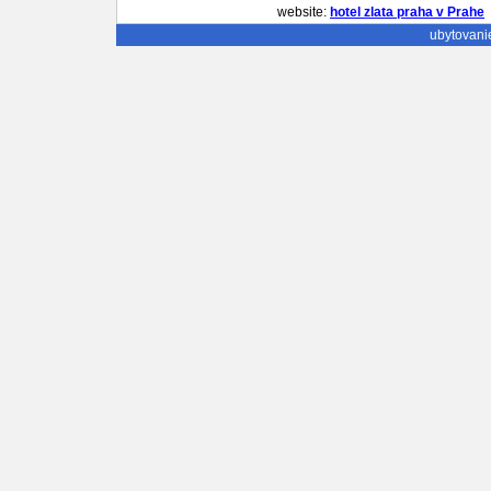
website:
hotel zlata praha v Prahe
ubytovani