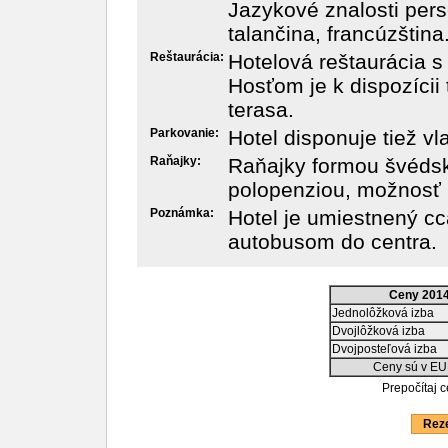
Jazykové znalosti perso
talančina, francúzština
Reštaurácia:
Hotelová reštaurácia s
Hosťom je k dispozícii t
terasa.
Parkovanie:
Hotel disponuje tiež v
Raňajky:
Raňajky formou švédsk
polopenziou, možnosť 
Poznámka:
Hotel je umiestnený cc
autobusom do centra.
Ceny 201
Jednolôžková izba
Dvojlôžková izba
Dvojposteľová izba
Ceny sú v EU
Prepočítaj 
Reze