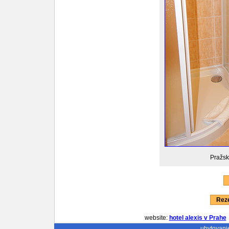
Pražsk
Reze
website:
hotel alexis v Prahe
ubytovani