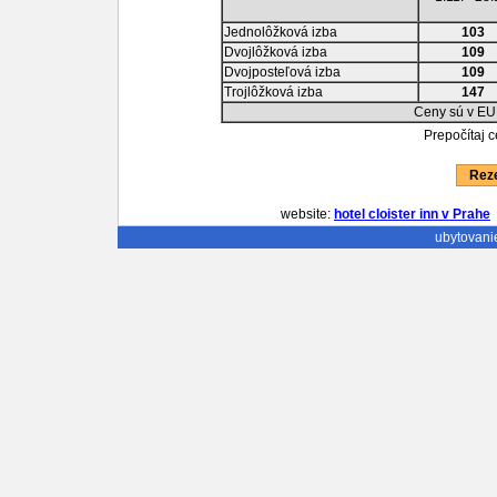
Jednolôžková izba
103
Dvojlôžková izba
109
Dvojposteľová izba
109
Trojlôžková izba
147
Ceny sú v EU
Prepočítaj 
Reze
website:
hotel cloister inn v Prahe
ubytovani