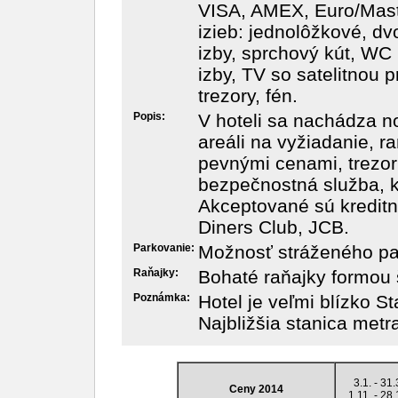
VISA, AMEX, Euro/Mast
izieb: jednolôžkové, dvo
izby, sprchový kút, WC
izby, TV so satelitnou 
trezory, fén.
Popis:
V hoteli sa nachádza n
areáli na vyžiadanie, r
pevnými cenami, trezor
bezpečnostná služba, k
Akceptované sú kredit
Diners Club, JCB.
Parkovanie:
Možnosť stráženého par
Raňajky:
Bohaté raňajky formou 
Poznámka:
Hotel je veľmi blízko 
Najbližšia stanica met
3.1. - 31.
Ceny 2014
1.11. - 28.