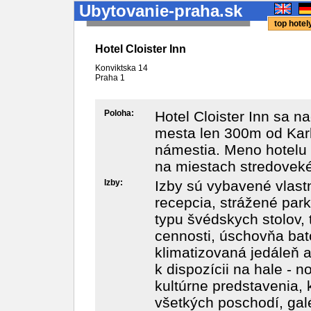
Ubytovanie-praha.sk
top hote
Hotel Cloister Inn
Konviktska 14
Praha
1
Poloha:
Hotel Cloister Inn sa n
mesta len 300m od Kar
námestia. Meno hotelu p
na miestach stredoveké
Izby:
Izby sú vybavené vlas
recepcia, strážené park
typu švédskych stolov, 
cennosti, úschovňa bat
klimatizovaná jedáleň a
k dispozícii na hale - n
kultúrne predstavenia, 
všetkých poschodí, gal