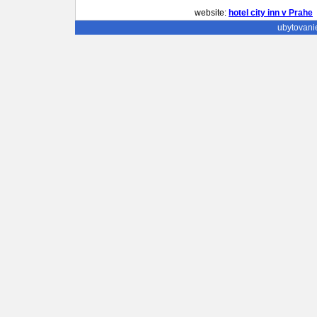
website:
hotel city inn v Prahe
ubytovani