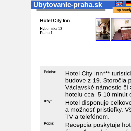
Ubytovanie-praha.sk
top hote
Hotel City Inn
Hybernska 13
Praha
1
Poloha:
Hotel City Inn*** turist
budove z 19. Storočia 
Václavské námestie či 
hotelu cca. 5-10 minút
Izby:
Hotel disponuje celkov
a možnosť pristieľky. 
TV a telefónom.
Popis:
Recepcia poskytuje ho