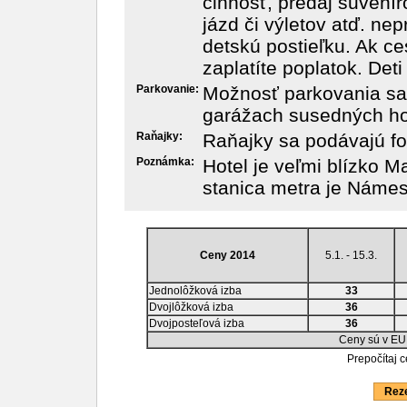
činnosť, predaj suvenír
jázd či výletov atď. nep
detskú postieľku. Ak c
zaplatíte poplatok. Det
Parkovanie:
Možnosť parkovania sa
garážach susedných hot
Raňajky:
Raňajky sa podávajú fo
Poznámka:
Hotel je veľmi blízko M
stanica metra je Námes
Ceny 2014
5.1. - 15.3.
Jednolôžková izba
33
Dvojlôžková izba
36
Dvojposteľová izba
36
Ceny sú v EU
Prepočítaj 
Reze