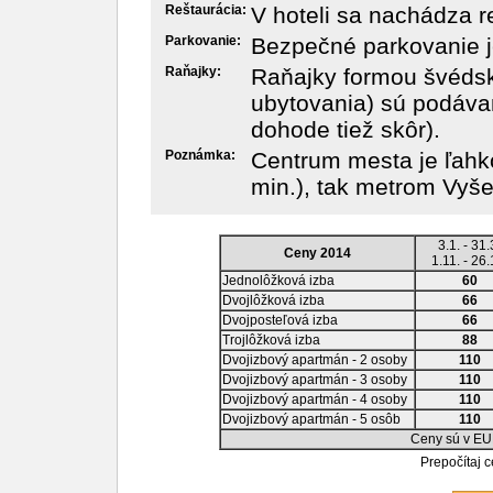
Reštaurácia:
V hoteli sa nachádza r
Parkovanie:
Bezpečné parkovanie 
Raňajky:
Raňajky formou švédsk
ubytovania) sú podáva
dohode tiež skôr).
Poznámka:
Centrum mesta je ľahk
min.), tak metrom Vyše
3.1. - 31.
Ceny 2014
1.11. - 26.
Jednolôžková izba
60
Dvojlôžková izba
66
Dvojposteľová izba
66
Trojlôžková izba
88
Dvojizbový apartmán - 2 osoby
110
Dvojizbový apartmán - 3 osoby
110
Dvojizbový apartmán - 4 osoby
110
Dvojizbový apartmán - 5 osôb
110
Ceny sú v EU
Prepočítaj 