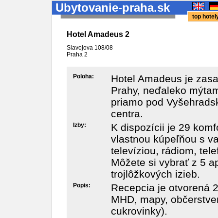
Ubytovanie-praha.sk
top hote
Hotel Amadeus 2
Slavojova 108/08
Praha
2
Poloha:
Hotel Amadeus je zasad
Prahy, neďaleko mýtami
priamo pod Vyšehradsk
centra.
Izby:
K dispozícii je 29 kom
vlastnou kúpeľňou s va
televíziou, rádiom, te
Môžete si vybrať z 5 a
trojlôžkových izieb.
Popis:
Recepcia je otvorená 2
MHD, mapy, občerstveni
cukrovinky).